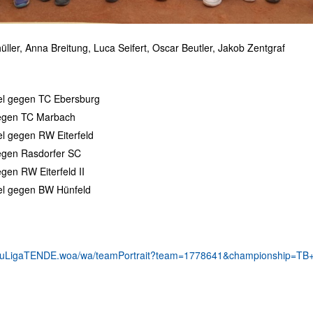
üller, Anna Breitung, Luca Seifert, Oscar Beutler, Jakob Zentgraf
iel gegen TC Ebersburg
gegen TC Marbach
el gegen RW Eiterfeld
gegen Rasdorfer SC
gen RW Eiterfeld II
iel gegen BW Hünfeld
cts/nuLigaTENDE.woa/wa/teamPortrait?team=1778641&championship=TB