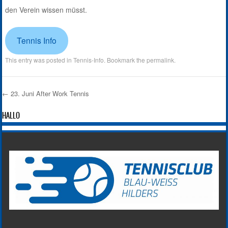
den Verein wissen müsst.
Tennis Info
This entry was posted in
Tennis-Info
. Bookmark the
permalink
.
←
23. Juni After Work Tennis
Post navigation
HALLO